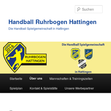
Zum
Inhalt
Such
wechseln
Handball Ruhrbogen Hattingen
Die Handball Spielgemeinschaft in Hattingen
Hauptmenü
Über uns
Startseite
Mannschaften & Trainingszeiten
Spielplan
Kontakt & Spielstätte
Unsere Werbepartner