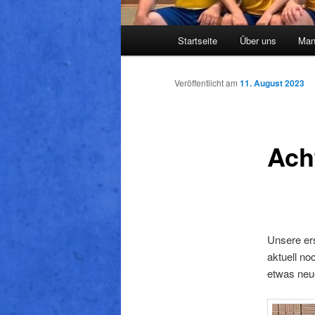
Hauptmenü
Startseite
Über uns
Man
Veröffentlicht am
11. August 2023
Ach
Unsere er
aktuell no
etwas neu