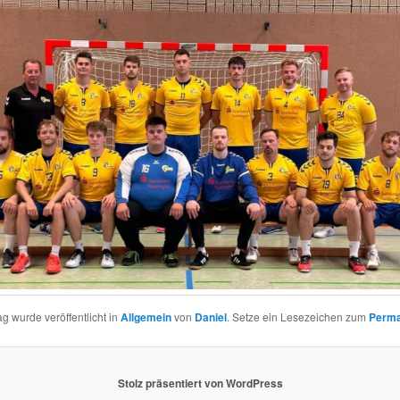
ag wurde veröffentlicht in
Allgemein
von
Daniel
. Setze ein Lesezeichen zum
Perma
Stolz präsentiert von WordPress