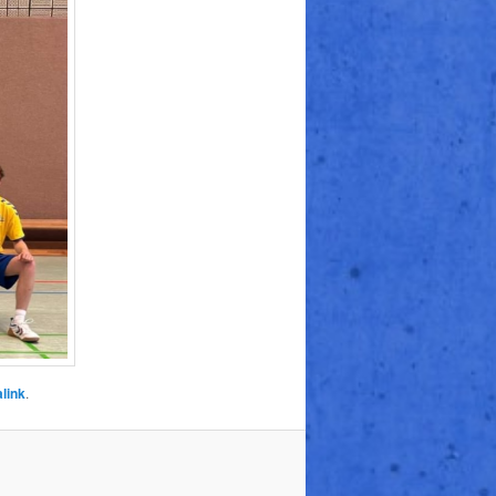
link
.