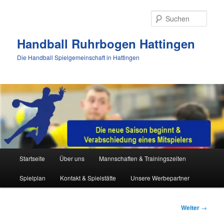
Zum
Inhalt
Such
wechseln
Handball Ruhrbogen Hattingen
Die Handball Spielgemeinschaft in Hattingen
Hauptmenü
Startseite
Über uns
Mannschaften & Trainingszeiten
Spielplan
Kontakt & Spielstätte
Unsere Werbepartner
Beitrags-
Weiter
→
Navigation