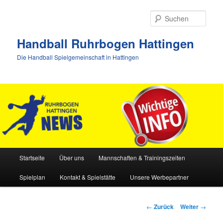
Zum
Inhalt
Such
wechseln
Handball Ruhrbogen Hattingen
Die Handball Spielgemeinschaft in Hattingen
Hauptmenü
Startseite
Über uns
Mannschaften & Trainingszeiten
Spielplan
Kontakt & Spielstätte
Unsere Werbepartner
Beitrags-
←
Zurück
Weiter
→
Navigation