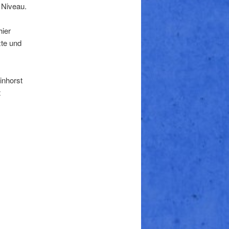
 Niveau.
hier
zte und
inhorst
t