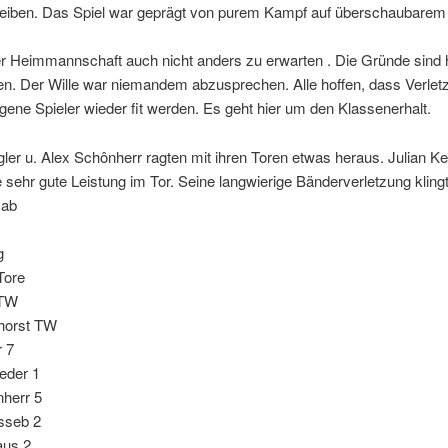
leiben. Das Spiel war geprägt von purem Kampf auf überschaubarem
r Heimmannschaft auch nicht anders zu erwarten . Die Gründe sind 
n. Der Wille war niemandem abzusprechen. Alle hoffen, dass Verlet
ene Spieler wieder fit werden. Es geht hier um den Klassenerhalt.
ler u. Alex Schônherr ragten mit ihren Toren etwas heraus. Julian Ke
e sehr gute Leistung im Tor. Seine langwierige Bänderverletzung kling
 ab
g
Tore
 TW
nhorst TW
r 7
eder 1
nherr 5
sseb 2
aus 2