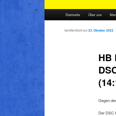
Hauptmenü
Startseite
Über uns
Man
Veröffentlicht am
23. Oktober 2022
HB 
DSC
(14:
Gegen den 
Der DSC ha