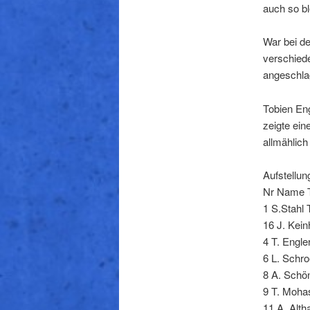
auch so b
War bei de
verschiede
angeschlag
Tobien Eng
zeigte ein
allmählich
Aufstellun
Nr Name 
1 S.Stahl
16 J. Kei
4 T. Engle
6 L. Schro
8 A. Schö
9 T. Moha
11 A. Alth