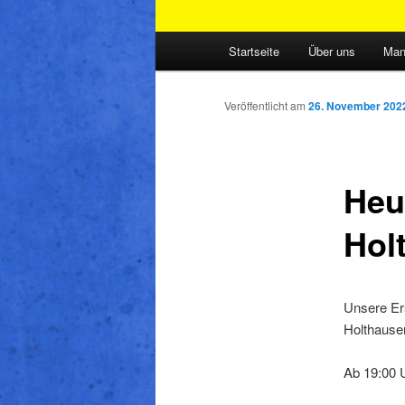
Hauptmenü
Startseite
Über uns
Man
Veröffentlicht am
26. November 202
Heu
Hol
Unsere Ers
Holthause
Ab 19:00 