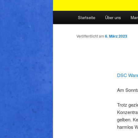
Hauptmenü
Startseite
Über uns
Man
Veröffentlicht am
6. März 2023
DSC Wanne
Am Sonntag
Trotz gezi
Konzentrat
gelben. Ke
harmlos W