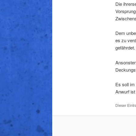
Die ihrers
Vorsprung 
Zwischensp
Dem unbedi
es zu ver
gefährdet.
Ansonsten
Deckungsv
Es soll i
Anwurf ist
Dieser Eintr