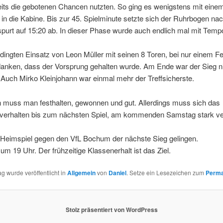
eits die gebotenen Chancen nutzten. So ging es wenigstens mit eine
in die Kabine. Bis zur 45. Spielminute setzte sich der Ruhrbogen na
urt auf 15:20 ab. In dieser Phase wurde auch endlich mal mit Tempo
ngten Einsatz von Leon Müller mit seinen 8 Toren, bei nur einem Feh
danken, dass der Vorsprung gehalten wurde. Am Ende war der Sieg n
 Auch Mirko Kleinjohann war einmal mehr der Treffsicherste.
 muss man festhalten, gewonnen und gut. Allerdings muss sich das
erhalten bis zum nächsten Spiel, am kommenden Samstag stark ve
m Heimspiel gegen den VfL Bochum der nächste Sieg gelingen.
 um 19 Uhr. Der frühzeitige Klassenerhalt ist das Ziel.
ag wurde veröffentlicht in
Allgemein
von
Daniel
. Setze ein Lesezeichen zum
Perma
Stolz präsentiert von WordPress