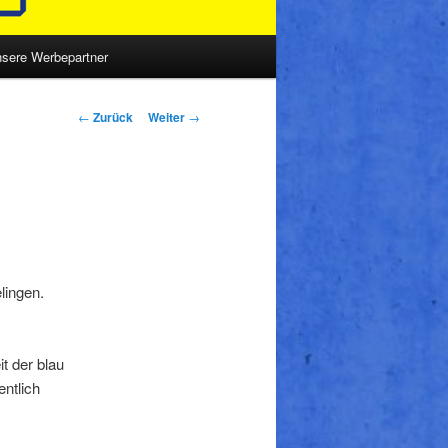
sere Werbepartner
Beitrags-
←
Zurück
Weiter
→
Navigation
lingen.
t der blau
entlich