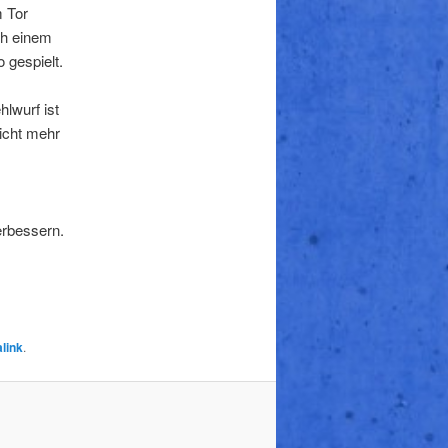
m Tor
ch einem
 gespielt.
lwurf ist
icht mehr
rbessern.
link
.