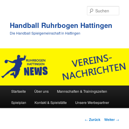
Zum
Inhalt
Such
wechseln
Handball Ruhrbogen Hattingen
Die Handball Spielgemeinschaft in Hattingen
Hauptmenü
Startseite
Über uns
Mannschaften & Trainingszeiten
Spielplan
Kontakt & Spielstätte
Unsere Werbepartner
Beitrags-
←
Zurück
Weiter
→
Navigation