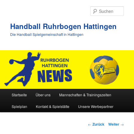
Zum
Inhalt
Such
wechseln
Handball Ruhrbogen Hattingen
Die Handball Spielgemeinschaft in Hattingen
Hauptmenü
Startseite
Über uns
Mannschaften & Trainingszeiten
Spielplan
Kontakt & Spielstätte
Unsere Werbepartner
Beitrags-
←
Zurück
Weiter
→
Navigation