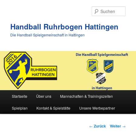
Zum
Inhalt
Such
wechseln
Handball Ruhrbogen Hattingen
Die Handball Spielgemeinschaft in Hattingen
Hauptmenü
Startseite
Über uns
Mannschaften & Trainingszeiten
Spielplan
Kontakt & Spielstätte
Unsere Werbepartner
Beitrags-
←
Zurück
Weiter
→
Navigation