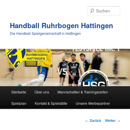
Zum
Inhalt
Such
wechseln
Handball Ruhrbogen Hattingen
Die Handball Spielgemeinschaft in Hattingen
Hauptmenü
Startseite
Über uns
Mannschaften & Trainingszeiten
Spielplan
Kontakt & Spielstätte
Unsere Werbepartner
Beitrags-
←
Zurück
Weiter
→
Navigation