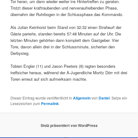
Tor heran, um dann wieder weiter ins Hintertreffen zu geraten.
Trotzt dieser kraftraubenden und nervenaufreibenden Phase,
übernahm der Ruhrbogen in der Schlussphase das Kommando.
Als Julian Keinhorst beim Stand von 32:32 einen Strafwurf der
Gäste parierte, standen bereits 57:48 Minuten auf der Uhr. Die
letzten Minuten gehörten dann komplett dem Gastgeber. Vier
Tore, davon allein drei in der Schlussminute, sicherten den
Derbysieg.
Tobien Engler (11) und Jason Peeters (9) ragten besonders
treffsicher heraus, während der A-Jugendliche Moritz Dörr mit drei
Toren erneut auf sich aufmerksam machte.
Dieser Eintrag wurde veröffentlicht in
Allgemein
von
Daniel
. Setze ein
Lesezeichen zum
Permalink
.
Stolz präsentiert von WordPress