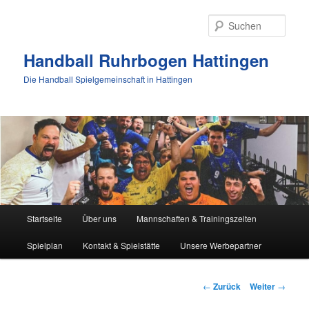
Zum
Inhalt
Such
wechseln
Handball Ruhrbogen Hattingen
Die Handball Spielgemeinschaft in Hattingen
Hauptmenü
Startseite
Über uns
Mannschaften & Trainingszeiten
Spielplan
Kontakt & Spielstätte
Unsere Werbepartner
Beitrags-
←
Zurück
Weiter
→
Navigation