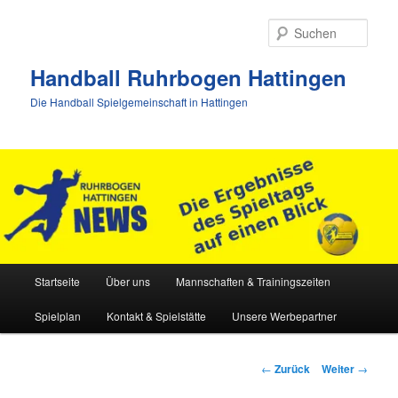
Zum
Inhalt
Such
wechseln
Handball Ruhrbogen Hattingen
Die Handball Spielgemeinschaft in Hattingen
Hauptmenü
Startseite
Über uns
Mannschaften & Trainingszeiten
Spielplan
Kontakt & Spielstätte
Unsere Werbepartner
Beitrags-
←
Zurück
Weiter
→
Navigation