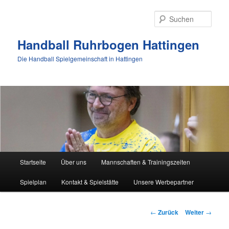
Zum
Inhalt
Such
wechseln
Handball Ruhrbogen Hattingen
Die Handball Spielgemeinschaft in Hattingen
Hauptmenü
Startseite
Über uns
Mannschaften & Trainingszeiten
Spielplan
Kontakt & Spielstätte
Unsere Werbepartner
Beitrags-
←
Zurück
Weiter
→
Navigation