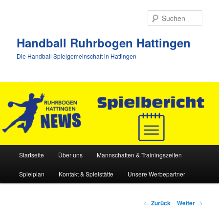
Zum
Inhalt
Such
wechseln
Handball Ruhrbogen Hattingen
Die Handball Spielgemeinschaft in Hattingen
Hauptmenü
Startseite
Über uns
Mannschaften & Trainingszeiten
Spielplan
Kontakt & Spielstätte
Unsere Werbepartner
Beitrags-
←
Zurück
Weiter
→
Navigation