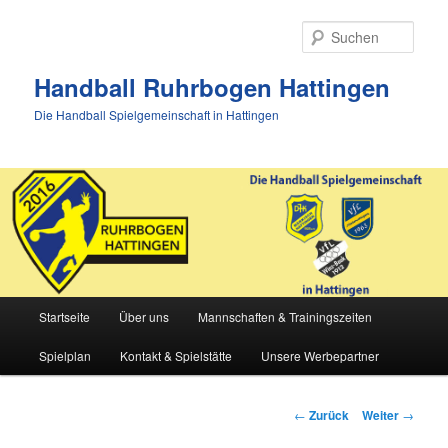
Zum
Inhalt
Such
wechseln
Handball Ruhrbogen Hattingen
Die Handball Spielgemeinschaft in Hattingen
Hauptmenü
Startseite
Über uns
Mannschaften & Trainingszeiten
Spielplan
Kontakt & Spielstätte
Unsere Werbepartner
Beitrags-
←
Zurück
Weiter
→
Navigation