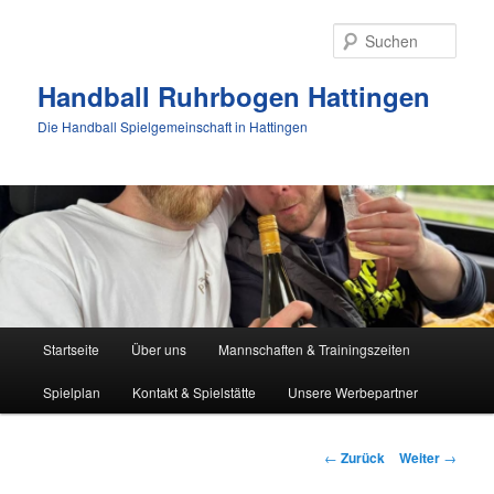
Zum
Inhalt
Such
wechseln
Handball Ruhrbogen Hattingen
Die Handball Spielgemeinschaft in Hattingen
Hauptmenü
Startseite
Über uns
Mannschaften & Trainingszeiten
Spielplan
Kontakt & Spielstätte
Unsere Werbepartner
Beitrags-
←
Zurück
Weiter
→
Navigation