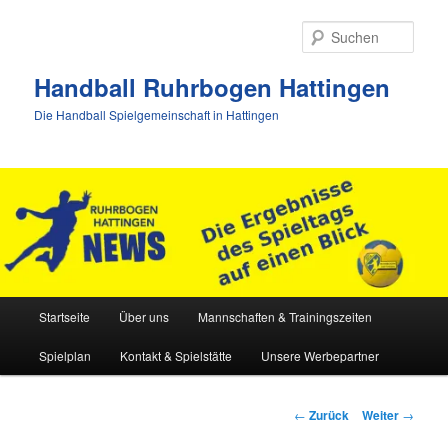
Zum
Inhalt
Such
wechseln
Handball Ruhrbogen Hattingen
Die Handball Spielgemeinschaft in Hattingen
Hauptmenü
Startseite
Über uns
Mannschaften & Trainingszeiten
Spielplan
Kontakt & Spielstätte
Unsere Werbepartner
Beitrags-
←
Zurück
Weiter
→
Navigation