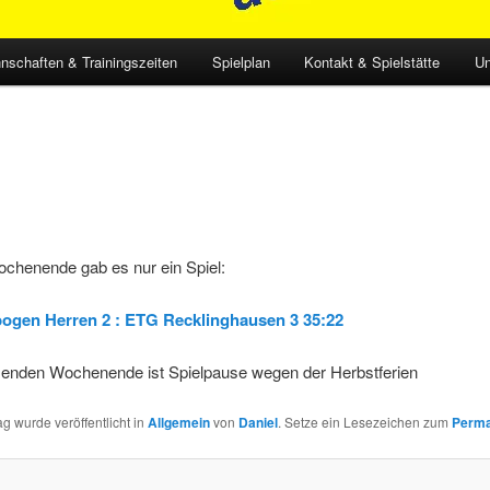
nschaften & Trainingszeiten
Spielplan
Kontakt & Spielstätte
Un
ochenende gab es nur ein Spiel:
ogen Herren 2 : ETG Recklinghausen 3 35:22
den Wochenende ist Spielpause wegen der Herbstferien
ag wurde veröffentlicht in
Allgemein
von
Daniel
. Setze ein Lesezeichen zum
Perma