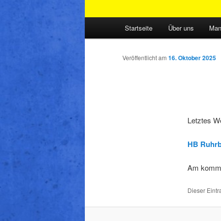
Hauptmenü
Startseite
Über uns
Man
Veröffentlicht am
16. Oktober 2025
Letztes W
HB Ruhrb
Am kommen
Dieser Eintr