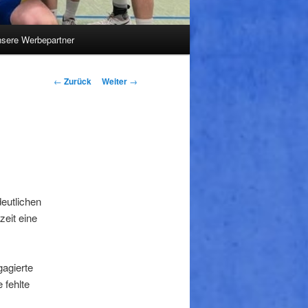
sere Werbepartner
Beitrags-
←
Zurück
Weiter
→
Navigation
eutlichen
zeit eine
gagierte
 fehlte