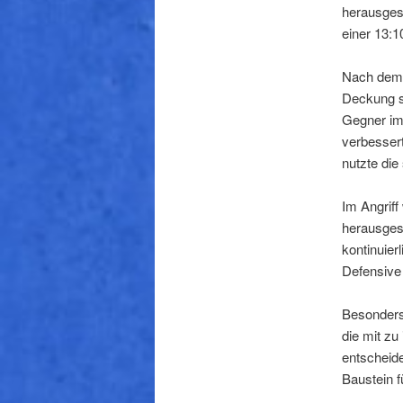
herausgesp
einer 13:1
Nach dem 
Deckung st
Gegner im
verbesser
nutzte di
Im Angriff
herausges
kontinuie
Defensive 
Besonders
die mit zu
entscheide
Baustein f