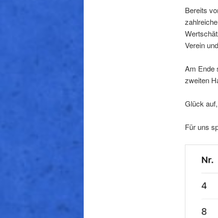
Bereits vo
zahlreich
Wertschät
Verein un
Am Ende st
zweiten Ha
Glück auf
Für uns sp