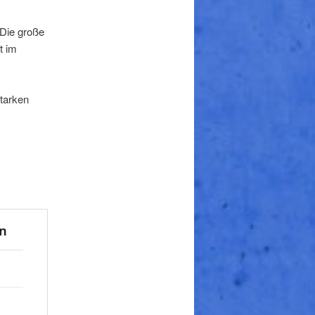
 Die große
t im
starken