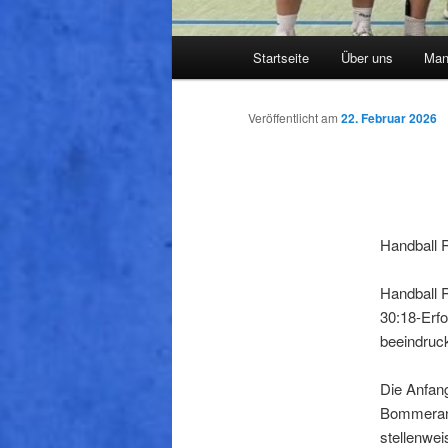
Hauptmenü
Startseite
Über uns
Man
Veröffentlicht am
22. Februar 2026
Handball 
Handball 
30:18-Erfo
beeindruc
Die Anfang
Bommerane
stellenwei