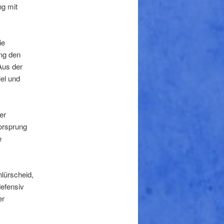
ng mit
ie
ang den
Aus der
el und
er
orsprung
e
lürscheid,
defensiv
er