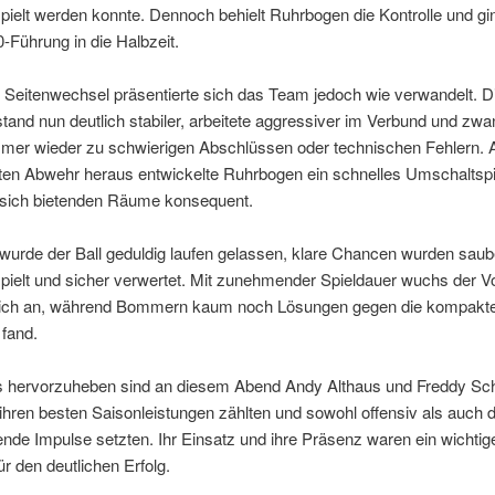
ielt werden konnte. Dennoch behielt Ruhrbogen die Kontrolle und gi
0-Führung in die Halbzeit.
Seitenwechsel präsentierte sich das Team jedoch wie verwandelt. D
and nun deutlich stabiler, arbeitete aggressiver im Verbund und zw
mer wieder zu schwierigen Abschlüssen oder technischen Fehlern. 
ten Abwehr heraus entwickelte Ruhrbogen ein schnelles Umschaltspi
e sich bietenden Räume konsequent.
 wurde der Ball geduldig laufen gelassen, klare Chancen wurden saub
pielt und sicher verwertet. Mit zunehmender Spieldauer wuchs der V
rlich an, während Bommern kaum noch Lösungen gegen die kompakt
fand.
 hervorzuheben sind an diesem Abend Andy Althaus und Freddy Sch
 ihren besten Saisonleistungen zählten und sowohl offensiv als auch 
nde Impulse setzten. Ihr Einsatz und ihre Präsenz waren ein wichtig
ür den deutlichen Erfolg.