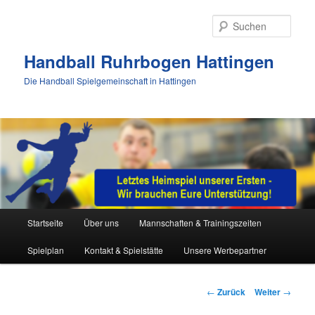
Zum
Inhalt
Such
wechseln
Handball Ruhrbogen Hattingen
Die Handball Spielgemeinschaft in Hattingen
Hauptmenü
Startseite
Über uns
Mannschaften & Trainingszeiten
Spielplan
Kontakt & Spielstätte
Unsere Werbepartner
Beitrags-
←
Zurück
Weiter
→
Navigation